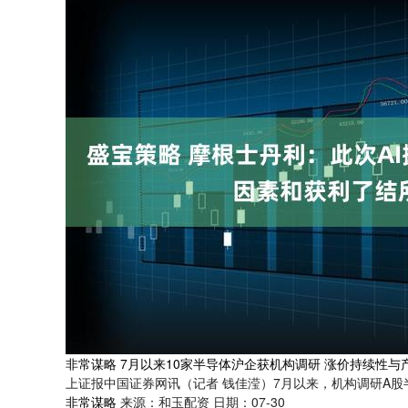
非常谋略 7月以来10家半导体沪企获机构调研 涨价持续性与
上证报中国证券网讯（记者 钱佳滢）7月以来，机构调研A股
非常谋略
来源：和玉配资
日期：07-30