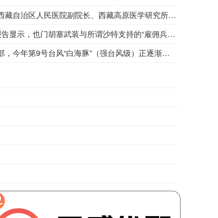
据西藏日报，近日，经国家药品监督管理局严格审评审批，由西藏自治区人民医院副院长、西藏高原医学研究所所长格桑罗布教授担任主要研究者的乙酰唑胺缓释胶囊正式获批上市，成为国内首个获批具有预防急性高原病适应症的药品。该药品的获批上市，结束了我国无专门预防急性高原病专用药的历史，进一步丰富了高原医学防治手段，为高原群众、广大进藏人群及高原重大项目建设提供了坚实的健康保障，同时有力提升了西藏在国际高原医学领域的科研影响力。
据伊朗方面8日消息，也门西部地区的军事冲突出现了升级。消息称，有报告显示，也门胡塞武装与所谓沙特支持的“雇佣兵”在也门西部荷台达省豪亥地区的北部区域发生激烈冲突。（央视新闻）
据自然资源部，今年第9号台风“白海豚”（强台风级）正逐渐向我国东南沿海靠近，受其影响，8月7日—8日，东海出现6—9米狂浪到狂涛区，达到近海橙色警报级别；浙江近岸海域海浪出现3—5米大浪到巨浪，达到橙色预警级别。预计未来24小时，江苏南通至浙江温州将出现最大160cm风暴增水，浙江近岸海域将出现5—8米的巨浪到狂浪，海浪预警级别为红色。根据《海洋灾害应急预案》规定，自然资源部于8月8日将浙江的海洋灾害应急响应升级为二级，将福建和上海的海洋灾害应急响应升级为三级。要求浙江、上海、福建、江苏等受影响省份自然资源（海洋）主管部门、国家海洋环境预报中心、自然资源部海洋减灾中心、自然资源部东海局等单位组织做好应急监测、会商研判、预报预警以及灾害调查评估等工作。受此次台风过程影响，我国东海海域风大浪高，海况恶劣，提醒海上航行作业的船只远离危险海域，沿海各有关单位提前采取防潮避浪措施，有效防范可能带来海水倒灌风险。