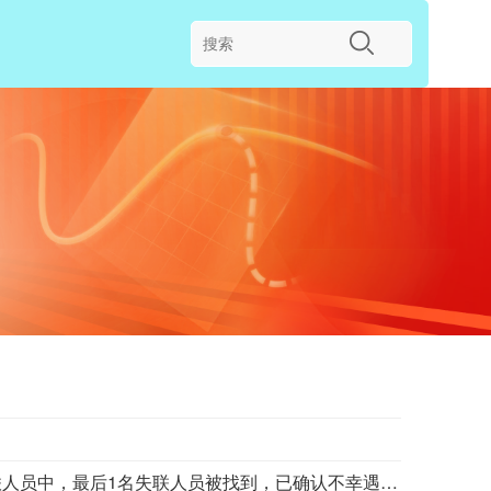
今天（8月8日）13时40分，陕西商洛柞水县泥石流灾害造成的2名失联人员中，最后1名失联人员被找到，已确认不幸遇难，此次泥石流灾害共造成3人不幸遇难。目前当地卫生防疫人员已展开全面消杀防疫工作，并妥善做好善后工作。（央视新闻）