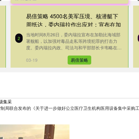
易倍策略 4500名美军压境、核潜艇下
周抵达，委内瑞拉作出应对：宣布在加
勒比海部署大型舰船
当地时间8月26日，委内瑞拉宣布在加勒比海域部
2
署舰船，以加强对毒品走私等跨境犯罪的打击力
度。委内瑞拉内政、司法与和平部部长卡韦略在
25日对外表示，美国政府以所谓....
03-19
易倍策略
级集采
局联合发布的《关于进一步做好公立医疗卫生机构医用设备集中采购工作的通