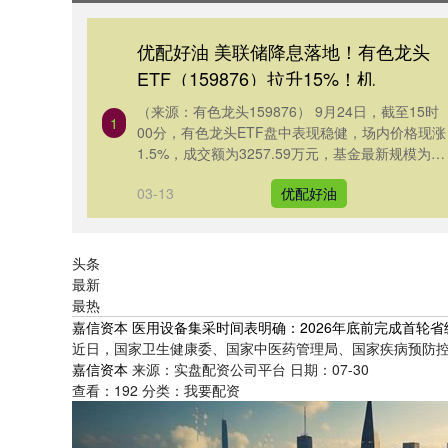
优配好油 美联储降息落地！有色龙头
ETF（159876）拉升15%！机
（来源：有色龙头159876） 9月24日，截至15时
1
00分，有色龙头ETF盘中表现稳健，场内价格现涨
1.5%，成交额为3257.59万元，基金最新规模为
3.2....
03-13
优配好油
头条
最新
最热
嘉信资本 医用设备集采时间表明确：2026年底前完成首轮省
近日，国家卫生健康委、国家中医药管理局、国家疾病预防控制
嘉信资本
来源：实盘配资公司平台
日期：07-30
查看：
192
分类：
我要配资